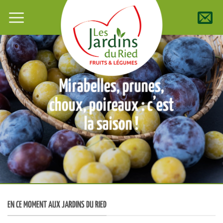
Passer
au
contenu
Mirabelles, prunes,
choux, poireaux : c’est
la saison !
EN CE MOMENT AUX JARDINS DU RIED