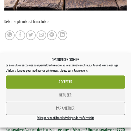
Début septembre à fin octobre
GESTION DES COOKIES
Ce site utilise des cookies pour permettre d'améliorer votre expérience utilisateur. Pour obtenir davantage
d'informations ou pour modifier vos préférences, cliquez sur « Paramétrer ».
ACCEPTER
REFUSER
PARAMÉTRER
LES JARDINS DU RIED
Politique de confidentialité
Politique de confidentialité
Coopérative Agricole des Fruits et Légumes d’Alsace - 2 Rue Coopérative - 67720